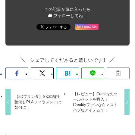
この記事が気に入ったら
フォローしてね！
Follow Me
シェアしてくださると嬉しいです!!
【レビュー】Crealityのツ
【3Dプリンタ】SK本舗社
ールセットを購入！
艶消しPLAフィラメントは
Crealityファンならマスト
如何に！
ハブなアイテム？！