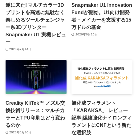
遂に来た! マルチカラー3D
Snapmaker U1 Innovation
プリントを高速に無駄なく
Fundが開始。U1向け開発
楽しめるツールチェンジャ
者・メイカーを支援する15
ー系3Dプリンター
万ドルの基金
Snapmaker U1 実機レビュ
2026年6月10日
ー
2026年7月14日
Creality KliTek™ ノズル交
旭化成フィラメント
換技術リリース：マルチカ
「KARAKSA」 レビュー
ラーとTPU印刷はどう変わ
記事|繊維強化ナイロンフィ
るのか
ラメントにCNFという新た
な選択肢
2026年5月30日