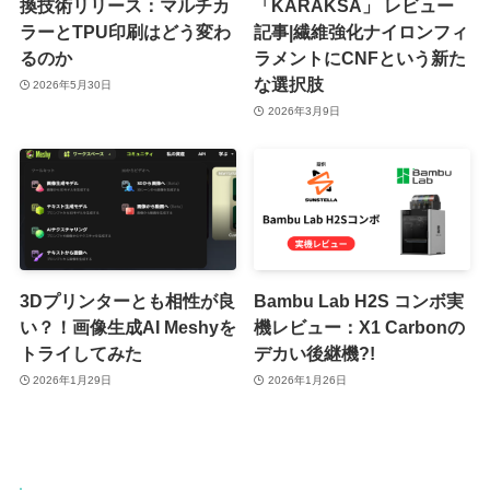
換技術リリース：マルチカ
「KARAKSA」 レビュー
ラーとTPU印刷はどう変わ
記事|繊維強化ナイロンフィ
るのか
ラメントにCNFという新た
な選択肢
2026年5月30日
2026年3月9日
3Dプリンターとも相性が良
Bambu Lab H2S コンボ実
い？！画像生成AI Meshyを
機レビュー：X1 Carbonの
トライしてみた
デカい後継機?!
2026年1月29日
2026年1月26日