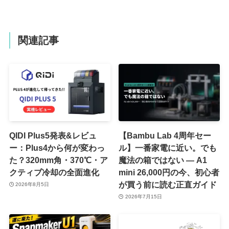
関連記事
QIDI Plus5発表&レビュ
【Bambu Lab 4周年セー
ー：Plus4から何が変わっ
ル】一番家電に近い。でも
た？320mm角・370℃・ア
魔法の箱ではない ― A1
クティブ冷却の全面進化
mini 26,000円の今、初心者
が買う前に読む正直ガイド
2026年8月5日
2026年7月15日