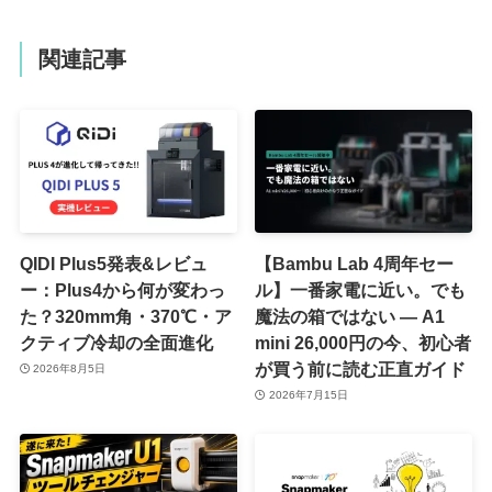
関連記事
QIDI Plus5発表&レビュ
【Bambu Lab 4周年セー
ー：Plus4から何が変わっ
ル】一番家電に近い。でも
た？320mm角・370℃・ア
魔法の箱ではない ― A1
クティブ冷却の全面進化
mini 26,000円の今、初心者
が買う前に読む正直ガイド
2026年8月5日
2026年7月15日