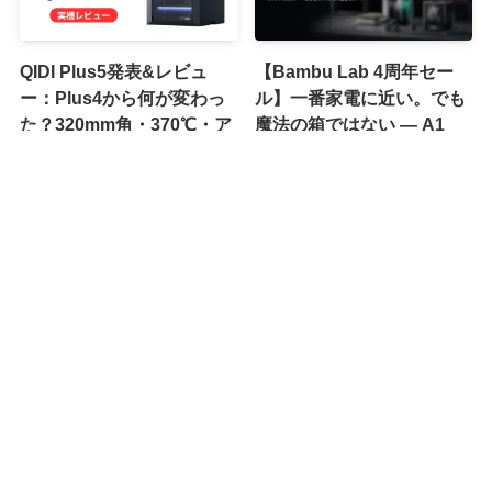
QIDI Plus5発表&レビュ
【Bambu Lab 4周年セー
ー：Plus4から何が変わっ
ル】一番家電に近い。でも
た？320mm角・370℃・ア
魔法の箱ではない ― A1
クティブ冷却の全面進化
mini 26,000円の今、初心者
が買う前に読む正直ガイド
2026年8月5日
2026年7月15日
遂に来た! マルチカラー3D
Snapmaker U1 Innovation
プリントを高速に無駄なく
Fundが開始。U1向け開発
楽しめるツールチェンジャ
者・メイカーを支援する15
ー系3Dプリンター
万ドルの基金