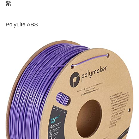
紫
PolyLite ABS